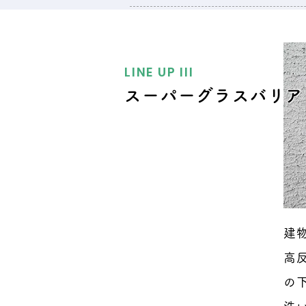
LINE UP IIl
スーパーグラスバリア
建
高
の