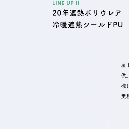
LINE UP Il
20年遮熱ポリウレア
冷暖遮熱シールドPU
​
供
機
実