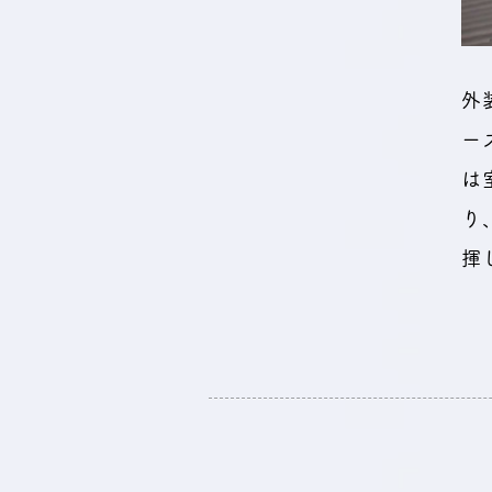
外
ー
は
り
揮