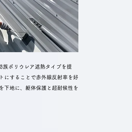
肪族ポリウレア遮熱タイプを提
ットにすることで赤外線反射率を好
ドを下地に、躯体保護と超耐候性を