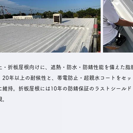
屋上・折板屋根向けに、遮熱・防水・防錆性能を備えた脂
。20年以上の耐候性と、帯電防止・超親水コートをセ
に維持。折板屋根には10年の防錆保証のラストシール
現。